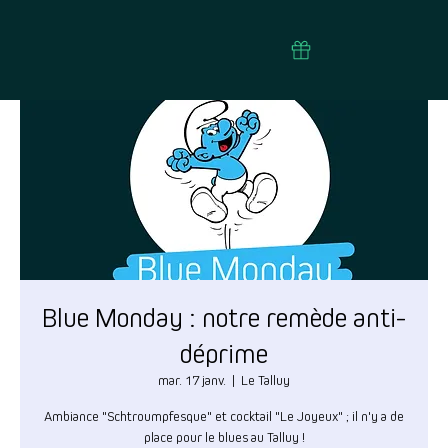
Blue Monday : notre remède anti-
déprime
mar. 17 janv.
  |  
Le Talluy
Ambiance "Schtroumpfesque" et cocktail "Le Joyeux" ; il n'y a de
place pour le blues au Talluy !