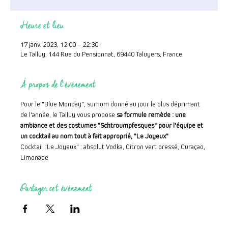
Heure et lieu
17 janv. 2023, 12:00 – 22:30
Le Talluy, 144 Rue du Pensionnat, 69440 Taluyers, France
À propos de l'événement
Pour le "Blue Monday", surnom donné au jour le plus déprimant 
de l'année, le Talluy vous propose 
sa formule remède : une 
ambiance et des costumes "Schtroumpfesques" pour l'équipe et 
un cocktail au nom tout à fait approprié, "Le Joyeux"
Cocktail "Le Joyeux" : absolut Vodka, Citron vert pressé, Curaçao, 
Limonade 
Partager cet événement