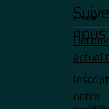
Suiv
nous 
Découvr
actuali
Inscrip
notre
Mentions légales
|
Polit