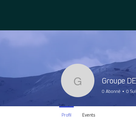
Groupe D
Groupe DE
0
Abonné
0
Sui
Profil
Events