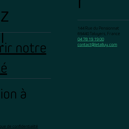
r
ez
144 Rue du Pensionnat
!
69440 Taluyers, France
04 78 19 19 00
ir notre
contact@letalluy.com
té
tion à
ique de confidentialité