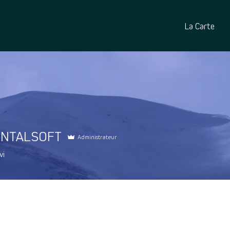
La Carte
ENTALSOFT
Administrateur
NTALSOFT
vi