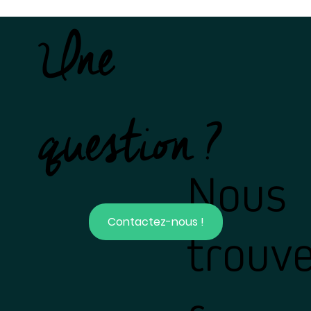
Une
question ?
Nous
Contactez-nous !
trouv